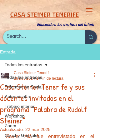
CASA STEINER TENERIFE
Educando a los creativas del futuro
Entrada
Todas las entradas
Casa Steiner Tenerife
Todas las entradas
26 nov 2024
1 min de lectura
Casa Steiner Tenerife y sus
Triformación Social
docentes invitados en el
Antroposofía
programa "Palabra de Rudolf
Trabajo interior
Workshop
Steiner"
Zoom
Actualizado:
22 mar 2025
Conchy González
Xavier Alà fue entrevistado en el 