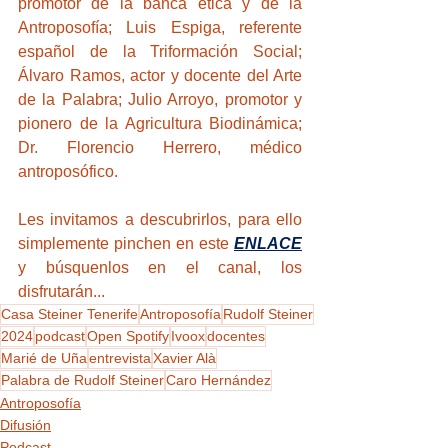
promotor de la banca ética y de la 
Antroposofía; Luis Espiga, referente 
español de la Triformación Social; 
Álvaro Ramos, actor y docente del Arte 
de la Palabra; Julio Arroyo, promotor y 
pionero de la Agricultura Biodinámica; 
Dr. Florencio Herrero, médico 
antroposófico.
Les invitamos a descubrirlos, para ello 
simplemente pinchen en este 
ENLACE
y búsquenlos en el canal, los 
disfrutarán...
Casa Steiner Tenerife
Antroposofía
Rudolf Steiner
2024
podcast
Open Spotify
Ivoox
docentes
Marié de Uña
entrevista
Xavier Alà
Palabra de Rudolf Steiner
Caro Hernández
Antroposofía
Difusión
Podcast