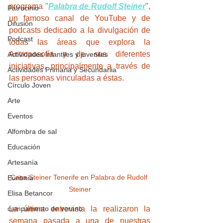
programa "
Palabra de Rudolf Steiner
", 
Patrocinio
un famoso canal de YouTube y de 
Difusión
podcasts dedicado a la divulgación de 
Podcast
todas las áreas que explora la 
Antroposofía y de sus diferentes 
Actividades infantiles y juveniles
iniciativas, principalmente a través de 
Actividades Primaria y Secundariia
las personas vinculadas a éstas.
Círculo Joven
Arte
Eventos
Alfombra de sal
Educación
Artesanía
Casa Steiner Tenerife en Palabra de Rudolf 
Euritmia
Steiner
Elisa Betancor
campamento de verano
La última entrevista la realizaron la 
semana pasada a una de nuestras 