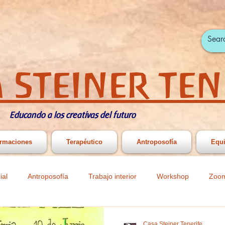
 STEINER TEN
Educando a los creativas del futuro
rmaciones
Terapéutico
Antroposofía
Equ
ial
Antroposofía
Trabajo interior
Workshop
Zoo
ast
Actividades infantiles y juveniles
Actividades Primaria y
Casa Steiner Tenerife