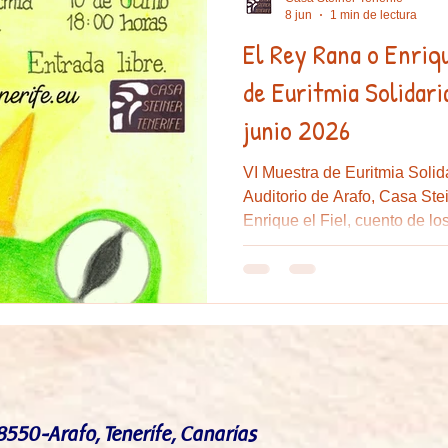
8 jun
1 min de lectura
El Rey Rana o Enrique el Fi
e sal
Educación
Artesanía
Euritmia
Elisa Betanc
de Euritmia Solidari
junio 2026
VI Muestra de Euritmia Solid
Auditorio de Arafo, Casa Ste
Enrique el Fiel, cuento de 
8550-Arafo, Tenerife, Canarias