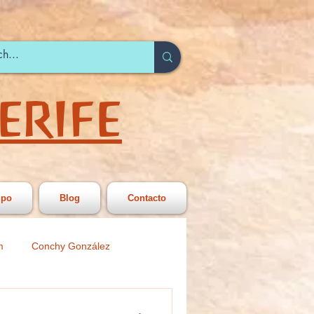
ERIFE
ipo
Blog
Contacto
m
Conchy González
 Secundariia
Círculo Joven