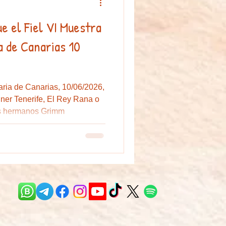
el VI Muestra
or
campamento de verano
a de Canarias 10
aria de Canarias, 10/06/2026,
iner Tenerife, El Rey Rana o
los hermanos Grimm