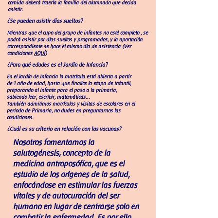
comida deberá traerla la familia del alumnado que decida
asistir.
¿Se pueden asistir días sueltos?
Mientras que el cupo del grupo de infantes no esté completo , se
podrá asistir por días sueltos y programados, y la aportación
correspondiente se hace el mismo día de asistencia (Ver
condiciones
AQUÍ
)
¿Para qué edades es el Jardín de Infancia?
En el Jardín de Infancia la matrícula está abierta a partir
de 1 año de edad, hasta que finalice la etapa de Infantil,
preparando al infante para el paso a la primaria,
sabiendo leer, escribir, matemáticas...
También admitimos matrículas y visitas de escolares en el
periodo de Primaria, no dudes en preguntarnos las
condiciones.
¿Cuál es su criterio en relación con las vacunas?
Nosotros fomentamos la
salutogénesis, concepto de la
medicina antroposófica, que es el
estudio de los orígenes de la salud,
enfocándose en estimular las fuerzas
vitales y de autocuración del ser
humano en lugar de centrarse solo en
combatir la enfermedad. Es por ello,