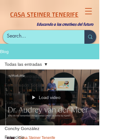
CASA STEINER TENERIFE
Educando a los creativas del futuro
Blog
Todas las entradas
Todas las entradas
Triformación Social
Antroposofía
Load video
Trabajo interior
Workshop
Zoom
Conchy González
Patrocinio
Casa Steiner Tenerife