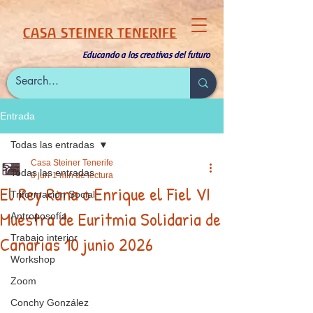
CASA STEINER TENERIFE
Educando a los creativas del futuro
Entrada
Todas las entradas
Casa Steiner Tenerife
Todas las entradas
8 jun
1 min de lectura
El Rey Rana o Enrique el Fiel VI
Triformación Social
Muestra de Euritmia Solidaria de
Antroposofía
Canarias 10 junio 2026
Trabajo interior
Workshop
Zoom
Conchy González