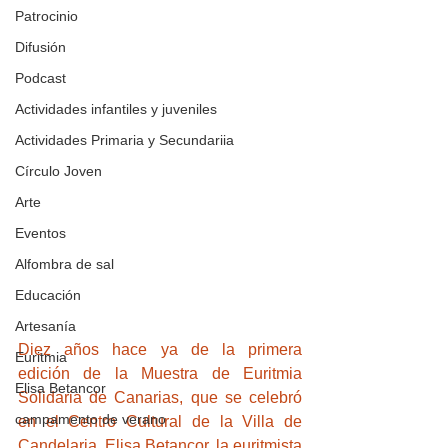
Patrocinio
Difusión
Podcast
Actividades infantiles y juveniles
Actividades Primaria y Secundariia
Círculo Joven
Arte
Eventos
Alfombra de sal
Educación
Artesanía
Diez años hace ya de la primera 
Euritmia
edición de la Muestra de Euritmia 
Elisa Betancor
Solidaria de Canarias, que se celebró 
campamento de verano
en el Centro Cultural de la Villa de 
Candelaria. Elisa Betancor, la euritmista 