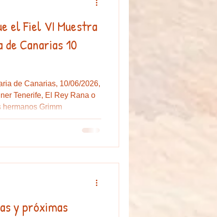
el VI Muestra
or
campamento de verano
a de Canarias 10
aria de Canarias, 10/06/2026,
iner Tenerife, El Rey Rana o
los hermanos Grimm
mas y próximas