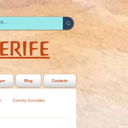
ERIFE
ipo
Blog
Contacto
m
Conchy González
 Secundariia
Círculo Joven