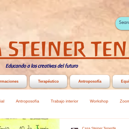
 STEINER TEN
Educando a los creativas del futuro
rmaciones
Terapéutico
Antroposofía
Equ
ial
Antroposofía
Trabajo interior
Workshop
Zoo
ast
Actividades infantiles y juveniles
Actividades Primaria y
Casa Steiner Tenerife