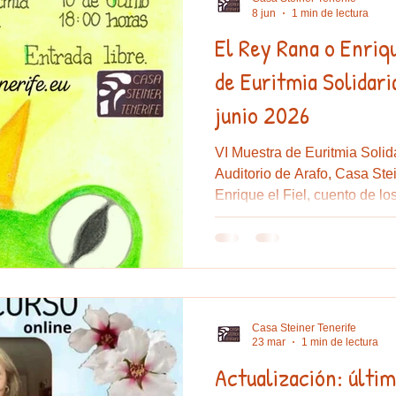
8 jun
1 min de lectura
El Rey Rana o Enrique el Fi
e sal
Educación
Artesanía
Euritmia
Elisa Betanc
de Euritmia Solidari
junio 2026
VI Muestra de Euritmia Solid
Auditorio de Arafo, Casa Ste
Enrique el Fiel, cuento de 
Casa Steiner Tenerife
23 mar
1 min de lectura
Actualización: últi