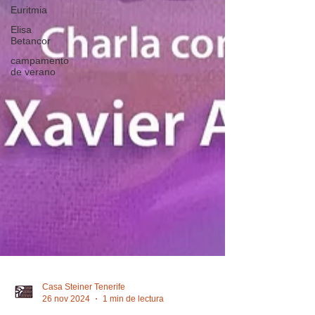
Euritmia
Elisa
Betancor
campamento
de verano
Casa Steiner Tenerife