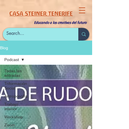
CASA STEINER TENERIFE
Educando a los creativas del futuro
Blog
Podcast
Todas las
entradas
Triformación
Social
Antroposofía
Trabajo
interior
Workshop
Zoom