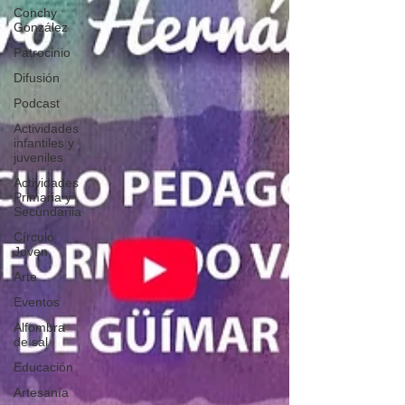
Conchy
González
Patrocinio
Difusión
Podcast
Actividades
infantiles y
juveniles
Actividades
Primaria y
Secundariia
Círculo
Joven
Arte
Eventos
Alfombra
de sal
Educación
Artesanía