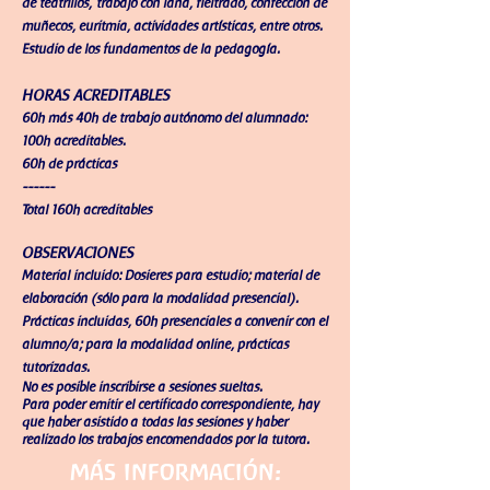
de teatrillos,
trabajo con lana, fieltrado, confección de
muñecos, euritmia, actividades artísticas, entre otros.
Estudio de los fundamentos de la pedagogía.
HORAS ACREDITABLES
60h más 40h de trabajo autónomo del alumnado:
100h acreditables.
60h de prácticas
------
Total 160h acreditables
OBSERVACIONES
Material incluido: Dosieres para estudio; material de
elaboración (sólo para la modalidad presencial).
Prácticas incluidas, 60h presenciales a convenir con el
alumno/a; para la modalidad online, prácticas
tutorizadas.
No es posible inscribirse a sesiones
sueltas.
Para poder emitir el certificado correspondiente, hay
que haber asistido a todas las sesione
s y haber
realizado los trabajos encomendados por la tutora.
más información: