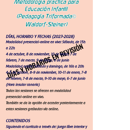
Metodología práctica para
Educación Infantil
(Pedagogía Triformada©
Waldorf-Steiner)
DÍAS, HORARIO Y FECHAS
(2027-2028)
Modalidad presencial-online en vivo: Sábado, de 15h
DÍAS Y HORARIOS EN REVISIÓN
DÍAS Y HORARIOS EN REVISIÓN
a 22h
4 de octubre, 8 de noviembre, 10 de enero, 7 de
febrero, 7 de marzo, 9 de mayo, 6 de junio
Modalidad online: Sábado y domingo, de 16h a 20h
4-5 de octubre, 8-9 de noviembre, 10-11 de enero, 7-8
de febrero, 7-8 de marzo, 9-10 de mayo, 6-7 de junio
(Hora insular canaria)
Todas las sesiones se ofrecen en modalidad
presencial-online en vivo.
También se da la opción de acceder posteriormente a
estas sesiones grabadas vía online.
CONTENIDOS
Siguiendo el currículo a través de: juego libre interior y