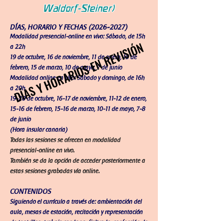
Waldorf-Steiner)
DÍAS, HORARIO Y FECHAS
(2026-2027)
Modalidad presencial-online en vivo: Sábado, de 15h
DÍAS Y HORARIOS EN REVISIÓN
DÍAS Y HORARIOS EN REVISIÓN
a 22h
19 de octubre, 16 de noviembre, 11 de enero, 15 de
febrero, 15 de marzo, 10 de mayo, 7 de junio
Modalidad online en vivo: Sábado y domingo, de 16h
a 20h
19-20 de octubre, 16-17 de noviembre, 11-12 de enero,
15-16 de febrero, 15-16 de marzo, 10-11 de mayo, 7-8
de junio
(Hora insular canaria)
Todas las sesiones se ofrecen en modalidad
presencial-online en vivo.
También se da la opción de acceder posteriormente a
estas sesiones grabadas vía online.
CONTENIDOS
Siguiendo el currículo a través de: ambientación del
aula, mesas de estación, recitación y representación