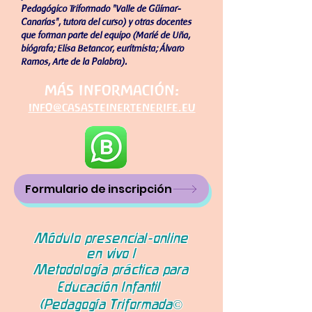
Pedagógico Triformado "Valle de Güímar-
Canarias", tutora del curso
) y otras docentes
que forman parte del equipo (Marié de Uña,
biógrafa; Elisa Betancor, euritmista; Álvaro
Ramos, Arte de la Palabra).
más información:
info@casasteinertenerife.eu
Formulario de inscripción
Módulo presencial-online
en vivo I
Metodología práctica para
Educación Infantil
(Pedagogía Triformada©