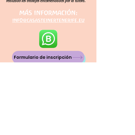
realizado los trabajos encomendados por la tutora.
más información:
info@casasteinertenerife.eu
Formulario de inscripción
Módulo online IV
Trabajando los septenios y la
Biografía Humana junto a las
mesas de estación
(Pedagogía Triformada©
Waldorf-Steiner)
CONTENIDOS
18 sesiones de 1,5 horas, en formato online.
Los septenios de la biografía humana y las mesas de