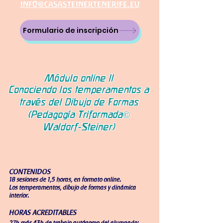
info@casasteinertenerife.eu
Formulario de inscripción
Módulo online II
Conociendo los temperamentos a
través del Dibujo de Formas
(Pedagogía Triformada©
Waldorf-Steiner)
CONTENI
DOS
18 sesiones de 1,5 horas, en formato online.
Los temperamentos, dibujo de formas y dinámica
interior.
HORAS ACREDITABLES