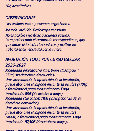
27h más 43h de trabajo autónomo del alumnado:
70h acreditables.
OBSERVACIONES
Las sesiones están previamente grabadas.
Material incluido: Dosieres para estudio.
No es posible inscribirse a sesiones
sueltas.
Para poder emitir el certificado correspondiente, hay
que haber visto todas las sesione
s y realizar los
trabajos encomendados por la tutora.
APORTACIÓN
TOTAL POR CURSO ESCOLAR
2026-2027
Modalidad presencial-online: 960€ (Inscripción:
250€, sin derecho a devolución
)
.
Una vez realizada la aportación de la inscripción,
puede abonarse el importe restante en octubre (710€)
o fraccionar el pago mensualmente. Pago
fraccionado: 89€ (de octubre a mayo).
Modalidad sólo online: 710€ (Inscripción: 250€, sin
derecho a devolución).
Una vez realizada la aportación de la inscripción,
puede abonarse el importe restante en octubre
(460€) o fraccionar el pago mensualmente. Pago
fraccionado: 57,50€ (de octubre a mayo).