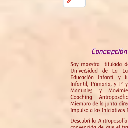
Concepción
Soy maestra titulada d
Universidad de La La
Educación Infantil y J
Infantil, Primaria, y 1º
Manuales y Movimien
Coaching Antroposóf
Miembro de la junta direc
Impulso a las Iniciativas
Descubrí la Antroposofí
convencida de que el tra