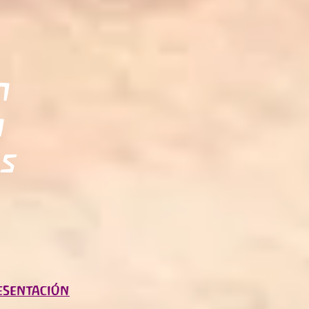
n
n
es
esentación