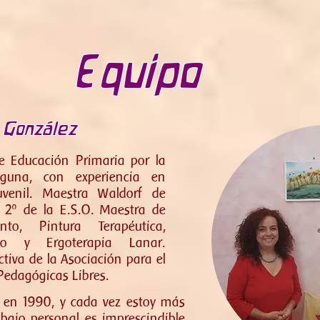
Equipo
 González
e Educación Primaria por la
guna, con experiencia en
uvenil. Maestra Waldorf de
 y 2º de la E.S.O. Maestra de
to, Pintura Terapéutica,
ico y Ergoterapia Lanar.
tiva de la Asociación para el
 Pedagógicas Libres.
a en 1990, y cada vez estoy más
bajo personal es imprescindible