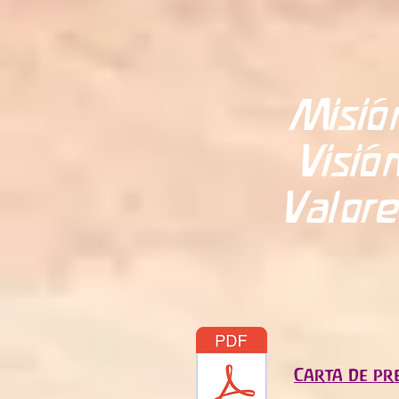
Misió
Visió
Valor
Carta de pr