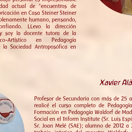
idad actual de "encuentros de
bricación en Casa Steiner Steiner
lo plenamente humano, pensando,
confiando. LLevo la dirección
y soy la docente tutora de la
co-Artístico en Pedagogía
 la Sociedad Antroposófica en
Xa
vie
r A
l
Profesor de Secundaria con más de 25 a
realicé el curso completo de Pedagogí
Formación en Pedagogía Waldorf de Madr
Social en el Triform Institute (Sr. Luis Es
Sr. Joan Melé (SAE); alumno de 2012 a 