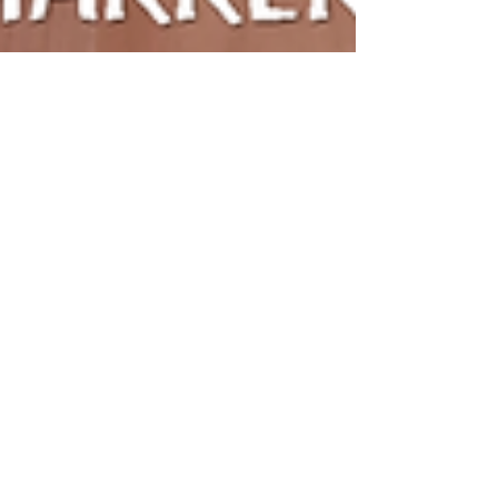
Casa Steiner Tenerife
1 jun 2025
1 min de lectura
Último martes vivencial 17 junio
2025, Fiesta de Estación de las Flores
8 junio 2025, de Fin de Curso y
participación en las alfombras de sal
de Arafo sábado 21 junio 2025
El martes 17 de junio será el último martes
vivencial de este curso 2024-2025 en CST, y el