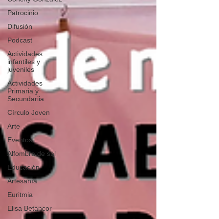
Patrocinio
Difusión
Podcast
Actividades
infantiles y
juveniles
Actividades
Primaria y
Secundariia
Círculo Joven
Arte
Eventos
Alfombra de sal
Educación
Artesanía
Euritmia
Elisa Betancor