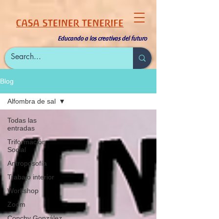
CASA STEINER TENERIFE
Educando a los creativas del futuro
Blog
Alfombra de sal
Todas las
entradas
Triformación
Social
Antroposofía
Trabajo interior
Workshop
Zoom
Conchy González