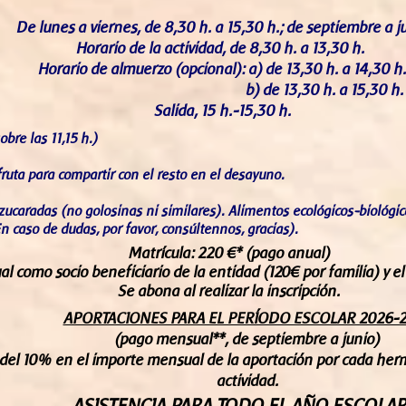
De lunes a viernes, de 8,30 h. a 15,30 h.; de septiembre a j
Horario de la actividad, de 8,30 h. a 13,30 h.
Horario de almuerzo (opcional): a) de 13,30 h. a 14,30 h.
b) de 13,30 h. a 15,30 h.
Salida, 15 h.-15,30 h.
bre las 11,15 h.)
fruta para compartir con el resto en el desayuno.
ucaradas (no golosinas ni similares). Alimentos ecológicos-biológico
(En caso de dudas, por favor, consúltennos, gracias).
Matrícula: 220 €* (pago anual)
ual como socio beneficiario de la entidad (120€ por familia) y e
Se abona al realizar la inscripción.
APORTACIONES PARA EL PERÍODO ESCOLAR 2026-
(pago mensual**, de septiembre a junio)
el 10% en el importe mensual de la aportación por cada herm
actividad.