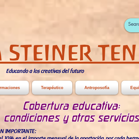
 STEINER TEN
Educando a los creativas del futuro
rmaciones
Terapéutico
Antroposofía
Equ
Cobertura educativa:
condiciones y otros servicio
N IMPORTANTE:
l 10% en el importe mensual de la aportación por cada herm