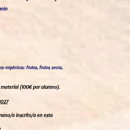
unio
s-orgánicos: frutas, frutos secos,
l material (100€ por alumno).
2027
ano/a inscrito/a en esta