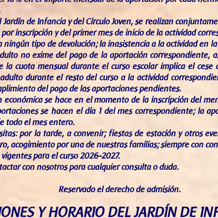
.
l Jardín de Infancia y del Círculo Joven, se realizan conjuntam
 por inscripción y del primer mes de inicio de la actividad corr
 ningún tipo de devolución; la inasistencia a la actividad en la 
dulto no exime del pago de la aportación correspondiente, a
e la cuota mensual durante el curso escolar implica el cese d
adulto durante el resto del curso a la actividad correspondi
mplimiento del pago de las aportaciones pendientes.
n económica se hace en el momento de la inscripción del meno
portaciones se hacen el día 1 del mes correspondiente; la a
e todo el mes entero.
sitas: por la tarde, a convenir; fiestas de estación y otros e
ro, acogimiento por una de nuestras familias; siempre con con
 vigentes para el curso 2026-2027.
actar con nosotros para cualquier consulta o duda.
Reservado el derecho de admisión.
ONES Y HORARIO DEL JARDÍN DE INF