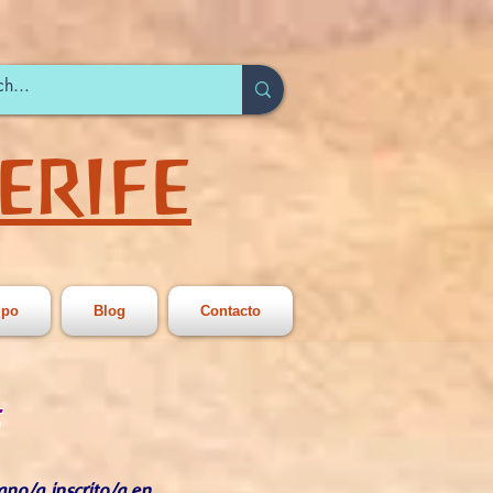
ERIFE
ipo
Blog
Contacto
s
ano/a inscrito/a en