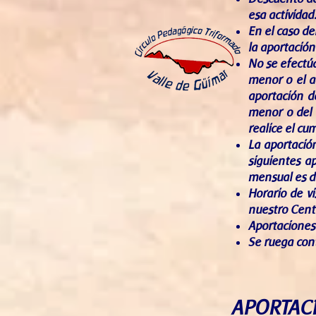
esa actividad
En el caso de
la aportación
No se efectúa
menor o el a
aportación d
menor o del 
realice el cu
La aportació
siguientes a
mensual es d
Horario de vi
nuestro Cent
Aportaciones
Se ruega cont
APORTACI