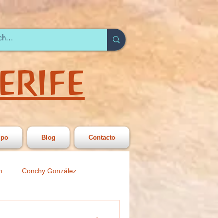
ERIFE
ipo
Blog
Contacto
m
Conchy González
 Secundariia
Círculo Joven