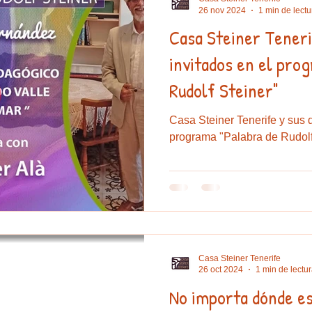
26 nov 2024
1 min de lectu
Casa Steiner Teneri
e sal
Educación
Artesanía
Euritmia
Elisa Betanc
invitados en el pro
Rudolf Steiner"
Casa Steiner Tenerife y sus 
programa "Palabra de Rudolf
Casa Steiner Tenerife
26 oct 2024
1 min de lectu
No importa dónde es