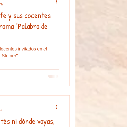
ra
fe y sus docentes
or
campamento de verano
grama "Palabra de
docentes invitados en el
 Steiner"
ra
tés ni dónde vayas,