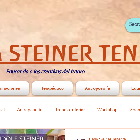
 STEINER TEN
Educando a los creativas del futuro
rmaciones
Terapéutico
Antroposofía
Equ
ial
Antroposofía
Trabajo interior
Workshop
Zoo
ast
Actividades infantiles y juveniles
Actividades Primaria y
Casa Steiner Tenerife