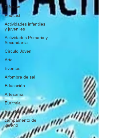
Difusión
Podcast
Actividades infantiles
y juveniles
Actividades Primaria y
Secundariia
Círculo Joven
Arte
Eventos
Alfombra de sal
Educación
Artesanía
Euritmia
Elisa Betancor
campamento de
verano