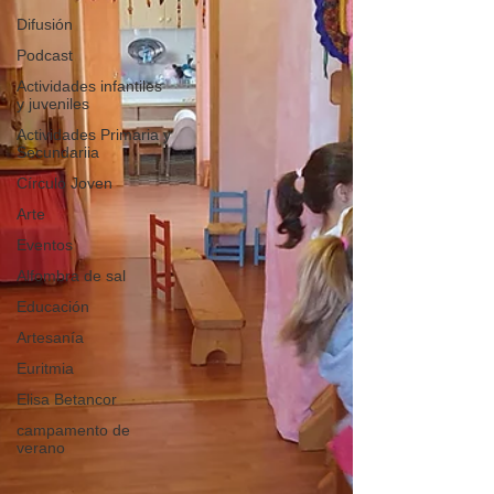
Difusión
Podcast
Actividades infantiles
y juveniles
Actividades Primaria y
Secundariia
Círculo Joven
Arte
Eventos
Alfombra de sal
Educación
Artesanía
Euritmia
Elisa Betancor
campamento de
verano