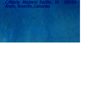
C/Mario Marrero Fariña, 19 38550-
Arafo, Tenerife, Canarias