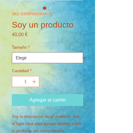
SKU: 632835642834572
Soy un producto
Precio
40,00 €
Tamaño
*
Cantidad
*
Agregar al carrito
Soy la descripción de un producto. Soy 
el lugar ideal para agregar detalles sobre 
tu producto, así como tamaño, 