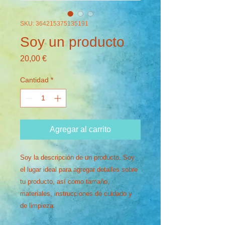
SKU: 364215375135191
Soy un producto
Precio
20,00 €
Cantidad
*
Agregar al carrito
Soy la descripción de un producto. Soy 
el lugar ideal para agregar detalles sobre 
tu producto, así como tamaño, 
materiales, instrucciones de cuidado y 
de limpieza.