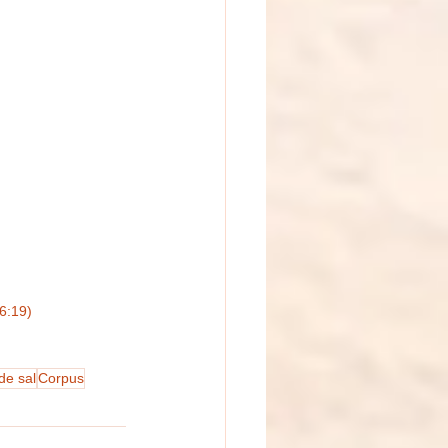
6:19)
de sal
Corpus