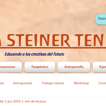
 STEINER TEN
Educando a los creativas del futuro
rmaciones
Terapéutico
Antroposofía
Equ
ial
Antroposofía
Trabajo interior
Workshop
Zoo
ife
1 jun 2025
1 min de lectura
ast
Actividades infantiles y juveniles
Actividades Primaria y