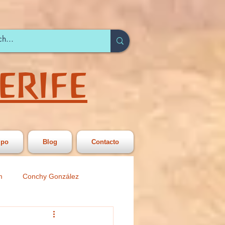
ERIFE
ipo
Blog
Contacto
m
Conchy González
 Secundariia
Círculo Joven