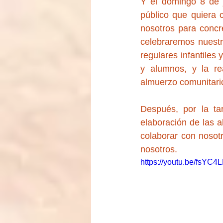
Y el domingo 8 de j
público que quiera 
nosotros para concr
celebraremos nuestra
regulares infantiles 
y alumnos, y la rea
almuerzo comunitari
Después, por la ta
elaboración de las al
colaborar con nosotr
nosotros.
https://youtu.be/fs