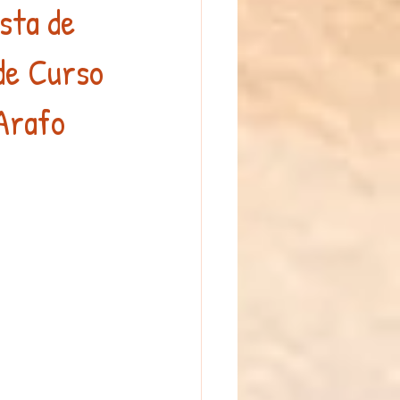
sta de
 de Curso
or
campamento de verano
 Arafo