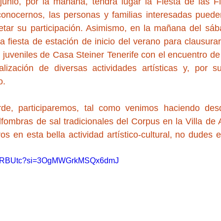
unio, por la mañana, tendrá lugar la Fiesta de las Flo
conocernos, las personas y familias interesadas pueden
etar su participación. Asimismo, en la mañana del sába
 fiesta de estación de inicio del verano para clausurar 
y juveniles de Casa Steiner Tenerife con el encuentro de 
lización de diversas actividades artísticas y, por su
o.
rde, participaremos, tal como venimos haciendo des
fombras de sal tradicionales del Corpus en la Villa de A
os en esta bella actividad artístico-cultural, no dudes e
YC4LRBUtc?si=3OgMWGrkMSQx6dmJ